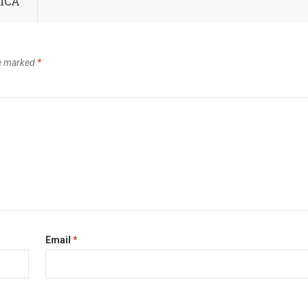
NICA
re marked
*
Email
*