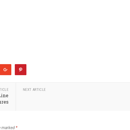
TICLE
NEXT ARTICLE
Line
ures
re marked
*