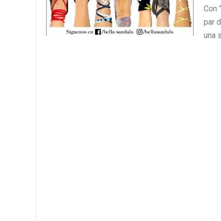
Con 
par d
una s