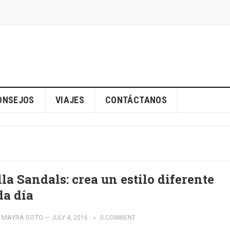
ONSEJOS
VIAJES
CONTÁCTANOS
la Sandals: crea un estilo diferente
da día
MAYRA SOTO
—
JULY 4, 2016
0 COMMENT