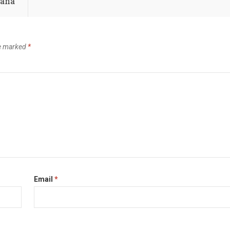
ana
re marked
*
Email
*