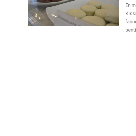
En mi
Kissi
fábr
sentí