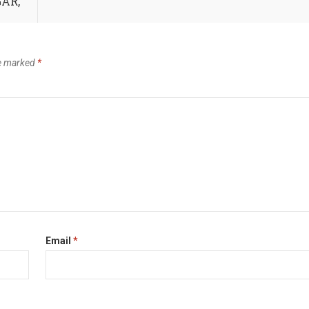
GAR,
re marked
*
Email
*