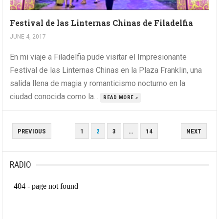
Festival de las Linternas Chinas de Filadelfia
JUNE 4, 2017
En mi viaje a Filadelfia pude visitar el Impresionante
Festival de las Linternas Chinas en la Plaza Franklin, una
salida llena de magia y romanticismo nocturno en la
ciudad conocida como la...
READ MORE »
POSTS
PREVIOUS
1
2
3
…
14
NEXT
PAGINATION
RADIO